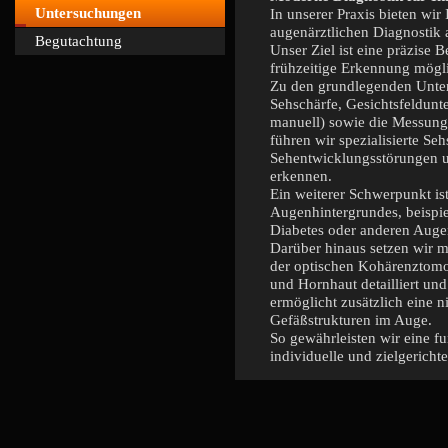
Untersuchungen
In unserer Praxis bieten wi
augenärztlichen Diagnostik 
Begutachtung
Unser Ziel ist eine präzise B
frühzeitige Erkennung mögl
Zu den grundlegenden Unte
Sehschärfe, Gesichtsfeldun
manuell) sowie die Messun
führen wir spezialisierte S
Sehentwicklungsstörungen un
erkennen.
Ein weiterer Schwerpunkt is
Augenhintergrundes, beispie
Diabetes oder anderen Aug
Darüber hinaus setzen wir m
der optischen Kohärenztomo
und Hornhaut detailliert un
ermöglicht zusätzlich eine n
Gefäßstrukturen im Auge.
So gewährleisten wir eine fu
individuelle und zielgericht